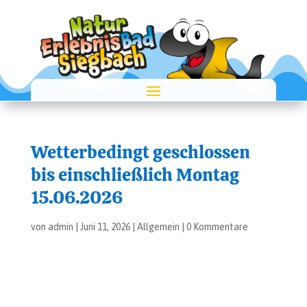
Wet­ter­be­dingt geschlos­sen
bis ein­schließ­lich Mon­tag
15.06.2026
von
admin
|
Juni 11, 2026
|
Allgemein
|
0 Kommentare