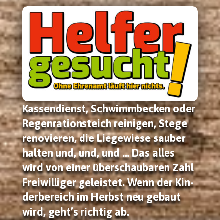
Kas­sen­dienst, Schwimm­be­cken oder
Regen­ra­ti­ons­teich rei­ni­gen, Ste­ge
reno­vie­ren, die Lie­ge­wie­se sau­ber
hal­ten und, und, und … Das alles
wird von einer über­schau­ba­ren Zahl
Frei­wil­li­ger geleis­tet. Wenn der Kin­
der­be­reich im Herbst neu gebaut
wird, geht’s rich­tig ab.