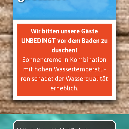
Wir bit­ten unse­re Gäs­te
UNBEDINGT vor dem Baden zu
duschen!
Son­nen­creme in Kom­bi­na­ti­on
mit hohen Was­ser­tem­pe­ra­tu­
ren scha­det der Was­ser­qua­li­tät
erheb­lich.