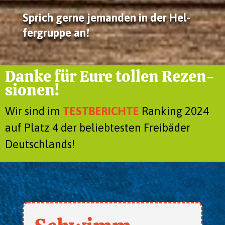
Sprich ger­ne jeman­den in der Hel­
fer­grup­pe an!
Dan­ke für Eure tol­len Rezen­
sio­nen!
Wir sind im
TESTBERICHTE
Ran­king 2024
auf Platz 4 der belieb­tes­ten Frei­bä­der
Deutsch­lands!