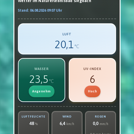
Wet­ter im Natur­er­leb­nis­bad Sieg­bach
Stand: 06.08.2026 09:07 Uhr
LUFT
20,1
°C
WASSER
UV-INDEX
23,5
6
°C
Angenehm
Hoch
LUFT­FEUCH­TE
WIND
REGEN
48
6,4
0,0
%
km/h
mm/h