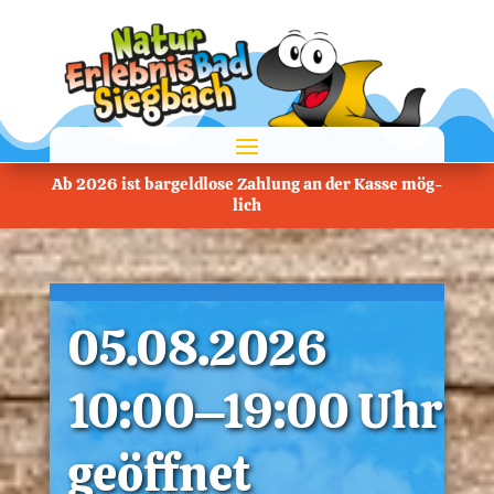
Ab 2026 ist bar­geld­lo­se Zah­lung an der Kas­se mög­
lich
05.08.2026
10:00–19:00 Uhr
geöff­net