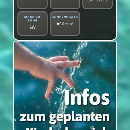
0,0 mm heute
WIND­RICH­
SON­NEN­POWER
TUNG
643
W/m²
SW