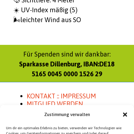
☀️ UV-Index mäßig (5)
🌬️leich­ter Wind aus SO
Für Spenden sind wir dankbar:
Sparkasse Dillenburg, IBAN:DE18
5165 0045 0000 1526 29
KONTAKT :: IMPRESSUM
MITGLIED WERDEN
SATZUNG
Zustimmung verwalten
Um dir ein optimales Erlebnis zu bieten, verwenden wir Technologien wie
Cookies, um Geräteinformationen zu speichern und/oder darauf