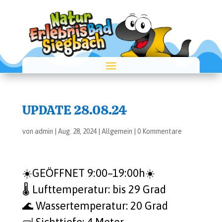
UPDATE 28.08.24
von
admin
|
Aug. 28, 2024
|
Allgemein
|
0 Kommentare
☀️GEÖFFNET 9:00–19:00h☀️
🌡️ Luft­tem­pe­ra­tur: bis 29 Grad
🌊 Was­ser­tem­pe­ra­tur: 20 Grad
🤿 Sicht­tie­fe: 4 Meter