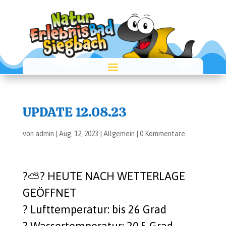
UPDATE 12.08.23
von
admin
|
Aug. 12, 2023
|
Allgemein
|
0 Kommentare
?️⛅️?️ HEUTE NACH WETTERLAGE
GEÖFFNET
?️ Luft­tem­pe­ra­tur: bis 26 Grad
? Was­ser­tem­pe­ra­tur: 20,5 Grad