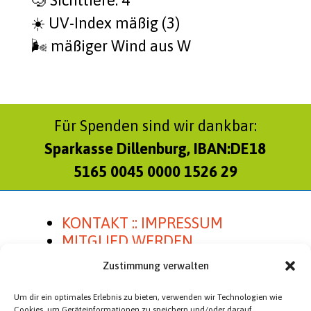
☀️ UV-Index mäßig (3)
🌬️ mäßi­ger Wind aus W
Für Spenden sind wir dankbar:
Sparkasse Dillenburg, IBAN:DE18
5165 0045 0000 1526 29
KONTAKT :: IMPRESSUM
MITGLIED WERDEN
SATZUNG
Zustimmung verwalten
Um dir ein optimales Erlebnis zu bieten, verwenden wir Technologien wie
Cookies, um Geräteinformationen zu speichern und/oder darauf