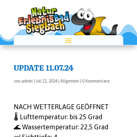
UPDATE 11.07.24
von
admin
|
Juli 11, 2024
|
Allgemein
|
0 Kommentare
NACH WETTERLAGE GEÖFFNET
🌡️ Luft­tem­pe­ra­tur: bis 25 Grad
🌊 Was­ser­tem­pe­ra­tur: 22,5 Grad
🤿 Sicht­tie­fe: 4