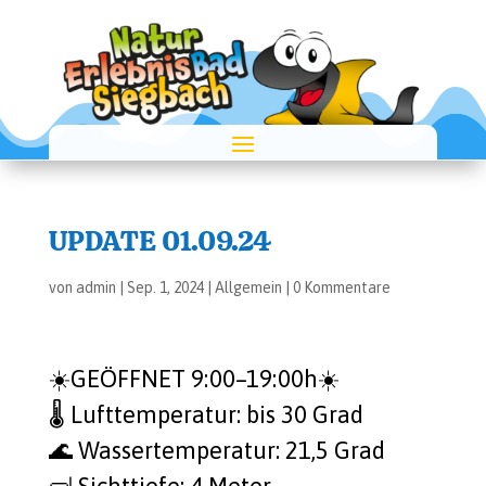
UPDATE 01.09.24
von
admin
|
Sep. 1, 2024
|
Allgemein
|
0 Kommentare
☀️GEÖFFNET 9:00–19:00h☀️
🌡️ Luft­tem­pe­ra­tur: bis 30 Grad
🌊 Was­ser­tem­pe­ra­tur: 21,5 Grad
🤿 Sicht­tie­fe: 4 Meter