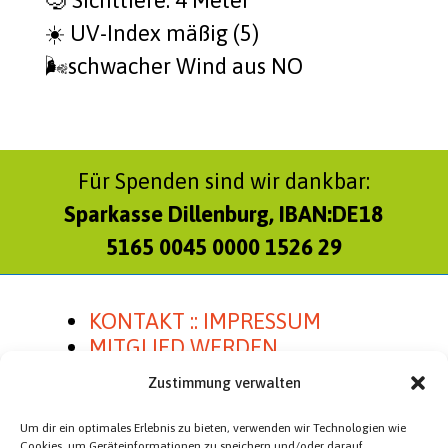
☀️ UV-Index mäßig (5)
🌬️schwa­cher Wind aus NO
Für Spenden sind wir dankbar:
Sparkasse Dillenburg, IBAN:DE18
5165 0045 0000 1526 29
KONTAKT :: IMPRESSUM
MITGLIED WERDEN
SATZUNG
Zustimmung verwalten
Um dir ein optimales Erlebnis zu bieten, verwenden wir Technologien wie
Cookies, um Geräteinformationen zu speichern und/oder darauf