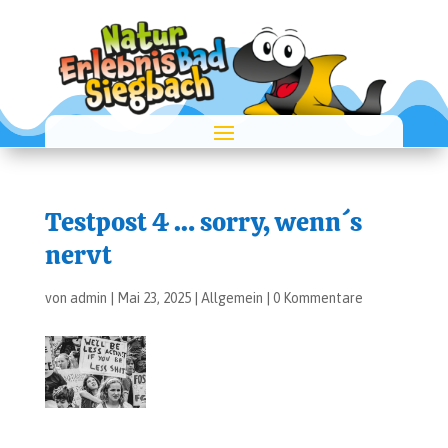
Test­post 4 … sor­ry, wenn´s
nervt
von
admin
|
Mai 23, 2025
|
Allgemein
|
0 Kommentare