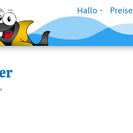
Hal­lo
Prei­se
er
re