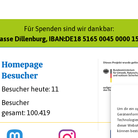
Für Spenden sind wir dankbar:
asse Dillenburg, IBAN:DE18 5165 0045 0000 1
Homepage
Besucher
Besucher heute:
11
Besucher
Um dir ein o
gesamt:
100.419
Geräteinfor
Technologien
dieser Websi
können best