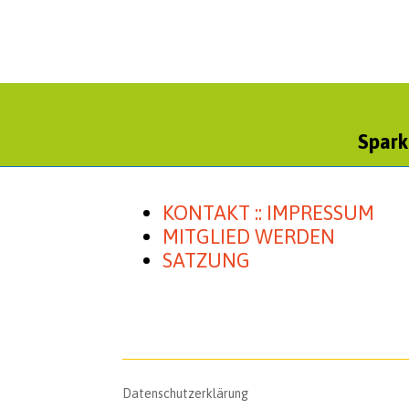
Spark
KONTAKT :: IMPRESSUM
MITGLIED WERDEN
SATZUNG
Daten­schutz­er­klä­rung