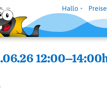
Hal­lo
Prei­se
18.06.26 12:00–14:00
e