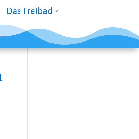
Das Frei­bad
h