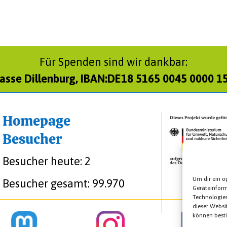
Für Spenden sind wir dankbar:
asse Dillenburg, IBAN:DE18 5165 0045 0000 1
Homepage
Besucher
Besucher heute:
2
Um dir ein o
Besucher gesamt:
99.970
Geräteinfor
Technologien
dieser Websi
können best