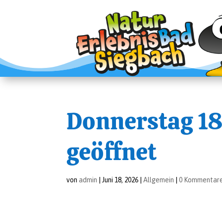
Don­ners­tag 
geöff­net
von
admin
|
Juni 18, 2026
|
Allgemein
|
0 Kommentar