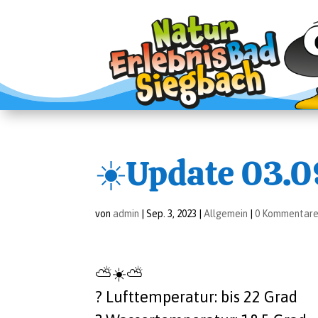
☀️Up­date 03.0
von
admin
|
Sep. 3, 2023
|
Allgemein
|
0 Kommentar
⛅️☀️⛅️
?️ Luft­tem­pe­ra­tur: bis 22 Grad