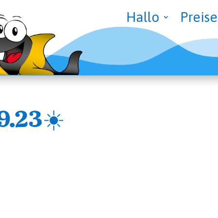
Hal­lo
Prei­se
9.23☀️
e