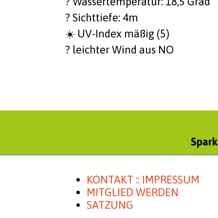
? Was­ser­tem­pe­ra­tur: 18,5 Grad
? Sicht­tie­fe: 4m
☀️ UV-Index mäßig (5)
?️ leich­ter Wind aus NO
Spark
KONTAKT :: IMPRESSUM
MITGLIED WERDEN
SATZUNG