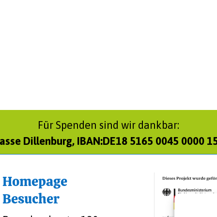
Für Spenden sind wir dankbar:
asse Dillenburg, IBAN:DE18 5165 0045 0000 1
Homepage
Besucher